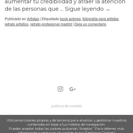
aumentar tu credibilidad y atraer la atención
de las personas que …
Sigue leyendo
→
Publicado en
Artistas
|
Etiquetado
book actores
,
fotografia para artistas
,
retrato artistico
,
retrato profesional madrid
|
Deja un comentario
política de cookies
Utilizamos cookies propias y de terceros para analizar y gestionar nuestros
contenidos en base a tus hábitos de navegación.
Puedes aceptar todas las cookies pulsando “Aceptar”. Para obtener más
información o rechazar las cookies pulsa “Gestionar Cookies“