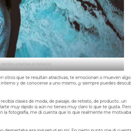
 retrato creativo en Madrid
n otros que te resultan atractivas, te emocionan o mueven algo
is interno y de conocerse a uno mismo, ¡y siempre puedes descub
recibía clases de moda, de paisaje, de
retrato
, de
producto
…un
rte muy rápido si aún no tienes muy claro lo que te gusta. Per
 en la fotografía, me di cuenta que lo que realmente me motivab
 no despertaba esa inquietud en mí. En cierto punto me di cuent