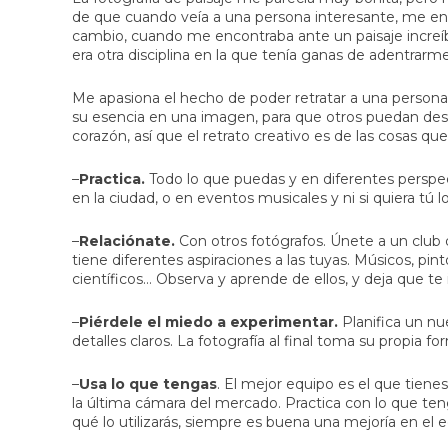
de que cuando veía a una persona interesante, me ent
cambio, cuando me encontraba ante un paisaje increíble
era otra disciplina en la que tenía ganas de adentrarme.
Me apasiona el hecho de poder retratar a una persona 
su esencia en una imagen, para que otros puedan descu
corazón, así que el
retrato creativo
es de las cosas que
–
Practica.
Todo lo que puedas y en diferentes perspec
en la ciudad, o en eventos musicales y ni si quiera tú lo
–
Relaciónate.
Con otros fotógrafos. Únete a un club 
tiene diferentes aspiraciones a las tuyas. Músicos, pin
científicos… Observa y aprende de ellos, y deja que te 
–
Piérdele el miedo a experimentar.
Planifica un nu
detalles claros. La fotografía al final toma su propia fo
–
Usa lo que tengas
. El mejor equipo es el que tien
la última cámara del mercado. Practica con lo que teng
qué lo utilizarás, siempre es buena una mejoría en el e