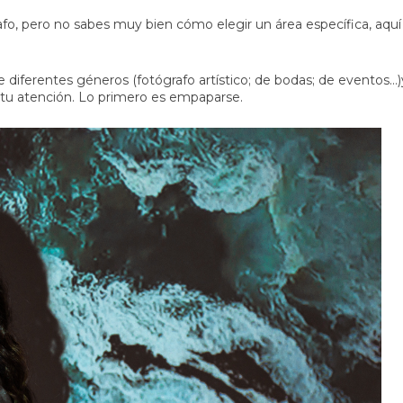
afo, pero no sabes muy bien cómo elegir un área específica, aquí
 diferentes géneros (
fotógrafo artístico; de bodas; de eventos…
)
 tu atención. Lo primero es empaparse.