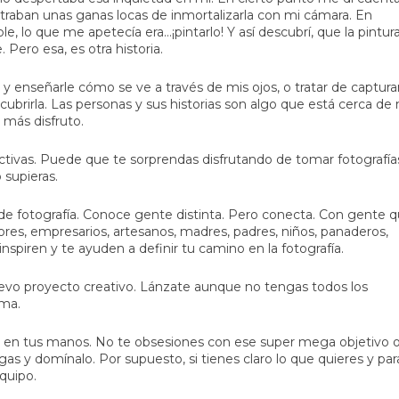
raban unas ganas locas de inmortalizarla con mi cámara. En
, lo que me apetecía era…¡pintarlo! Y así descubrí, que la pintur
 Pero esa, es otra historia.
y enseñarle cómo se ve a través de mis ojos, o tratar de captura
brirla. Las personas y sus historias son algo que está cerca de 
 más disfruto.
tivas. Puede que te sorprendas disfrutando de tomar fotografía
 supieras.
de fotografía. Conoce gente distinta. Pero conecta. Con gente 
tores, empresarios, artesanos, madres, padres, niños, panaderos,
inspiren y te ayuden a definir tu camino en la fotografía.
evo proyecto creativo. Lánzate aunque no tengas todos los
rma.
es en tus manos. No te obsesiones con ese super mega objetivo 
as y domínalo. Por supuesto, si tienes claro lo que quieres y par
quipo.