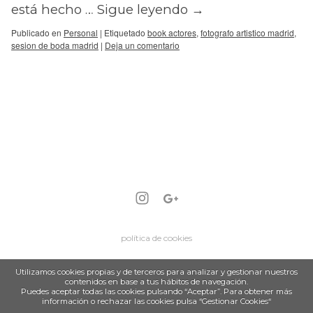
está hecho …
Sigue leyendo
→
Publicado en
Personal
|
Etiquetado
book actores
,
fotografo artistico madrid
,
sesion de boda madrid
|
Deja un comentario
política de cookies
Utilizamos cookies propias y de terceros para analizar y gestionar nuestros
contenidos en base a tus hábitos de navegación.
Puedes aceptar todas las cookies pulsando “Aceptar”. Para obtener más
información o rechazar las cookies pulsa “Gestionar Cookies“